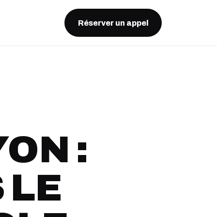
Réserver un appel
YON :
 LE