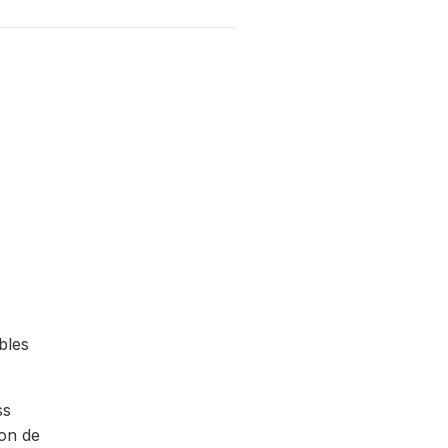
bles
ss
ion de