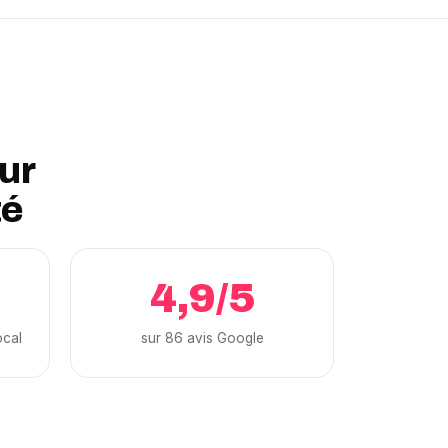
our
té
4,9/5
ocal
sur 86 avis Google