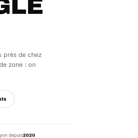
GLE
s près de chez
 de zone : on
nts
yon depuis
2020