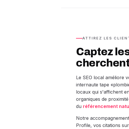
ATTIREZ LES CLIE
Captez les
cherchent
Le SEO local améliore vo
internaute tape «plombi
locaux qui s'affichent en
organiques de proximité 
du
référencement natu
Notre accompagnement c
Profile, vos citations su