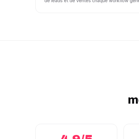
de leads et de ventes chaque workflow gén
m