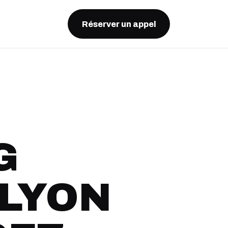
Réserver un appel
G
 LYON