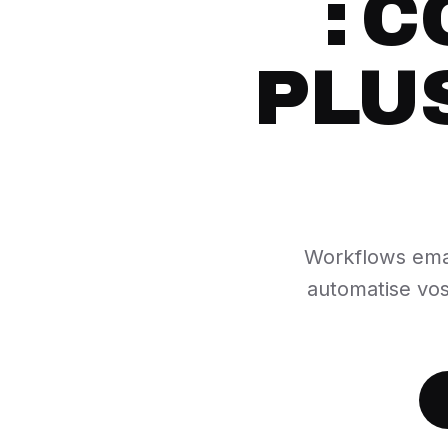
: 
PLU
Workflows email
automatise vos