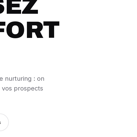
SEZ
FORT
e nurturing : on
r vos prospects
s