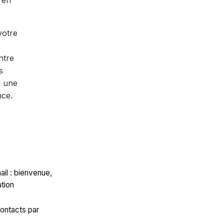
 en
votre
ntre
s
à une
nce.
il : bienvenue,
ation
ontacts par