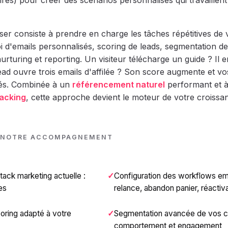
res) pour créer des scénarios personnalisés qui travaillent
er consiste à prendre en charge les tâches répétitives de 
i d'emails personnalisés, scoring de leads, segmentation de
urturing et reporting. Un visiteur télécharge un guide ? Il e
ad ouvre trois emails d'affilée ? Son score augmente et vo
és. Combinée à un
référencement naturel
performant et 
acking
, cette approche devient le moteur de votre croissa
 NOTRE ACCOMPAGNEMENT
tack marketing actuelle :
Configuration des workflows ema
es
relance, abandon panier, réactiv
oring adapté à votre
Segmentation avancée de vos c
comportement et engagement