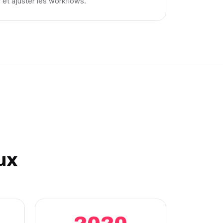
r et ajuster les workflows.
ux