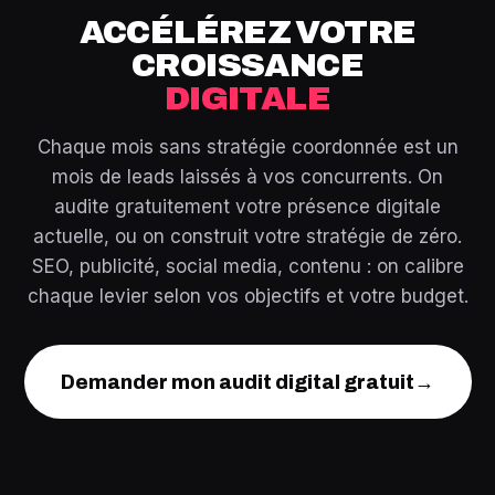
Ensuite, vérifiez la méthodologie : une bonne agence
complémentaires : Google Ads pour des résultats rapides,
ACCÉLÉREZ VOTRE
commence par un audit avant de proposer un plan
réseaux sociaux pour la notoriété, contenu pour
d'action. Elle pratique la transparence sur les résultats et
CROISSANCE
l'expertise.
les coûts. Et surtout, elle mesure son succès en termes
DIGITALE
de résultats business pour le client, pas en nombre de
prestations facturées.
Chaque mois sans stratégie coordonnée est un
mois de leads laissés à vos concurrents. On
audite gratuitement votre présence digitale
actuelle, ou on construit votre stratégie de zéro.
SEO, publicité, social media, contenu : on calibre
chaque levier selon vos objectifs et votre budget.
Demander mon audit digital gratuit
→