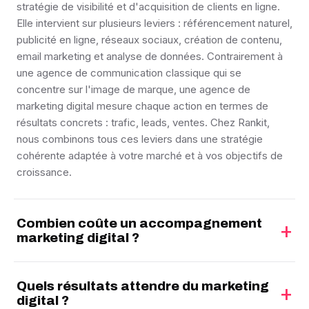
stratégie de visibilité et d'acquisition de clients en ligne.
Elle intervient sur plusieurs leviers : référencement naturel,
publicité en ligne, réseaux sociaux, création de contenu,
email marketing et analyse de données. Contrairement à
une agence de communication classique qui se
concentre sur l'image de marque, une agence de
marketing digital mesure chaque action en termes de
résultats concrets : trafic, leads, ventes. Chez Rankit,
nous combinons tous ces leviers dans une stratégie
cohérente adaptée à votre marché et à vos objectifs de
croissance.
Combien coûte un accompagnement
+
marketing digital ?
Le budget d'un accompagnement marketing digital
Quels résultats attendre du marketing
dépend de l'étendue des prestations et de vos objectifs.
+
digital ?
Un accompagnement SEO + gestion de réseaux sociaux