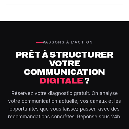
publiez du contenu sans savoir ce qui fonctionne : vous
ventes.
Absolument. Rankit combine expertise SEO,
social
avez besoin d'une stratégie. Même les entreprises qui
media
, branding et publicité digitale au sein d'une même
communiquent déjà bénéficient d'un audit pour optimiser
équipe. Votre stratégie est pilotée par un interlocuteur
leurs efforts et leur budget.
unique qui coordonne tous les canaux. Pas de sous-
traitance, pas de perte d'information : une équipe intégrée
qui connaît votre marque et vos objectifs.
PASSONS À L'ACTION
PRÊT À STRUCTURER
VOTRE
COMMUNICATION
DIGITALE
?
Réservez votre diagnostic gratuit. On analyse
votre communication actuelle, vos canaux et les
opportunités que vous laissez passer, avec des
recommandations concrètes. Réponse sous 24h.