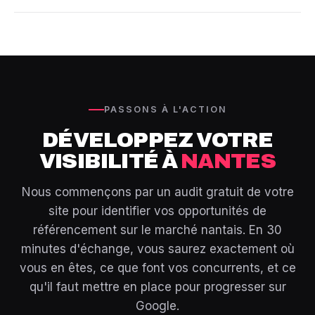
trafic immédiat mais s'arrête dès que le budget est
d'une expertise nationale avec une approche locale
Oui, nous proposons un pré-audit SEO gratuit pour toute
coupé. Le SEO demande un investissement initial plus
personnalisée.
entreprise basée à Nantes ou en Pays de la Loire. Cet
long mais offre un retour durable et croissant. L'idéal pour
audit identifie les points forts et les axes d'amélioration
une entreprise nantaise est de combiner les deux pour
de votre site en 48h. Nous analysons votre
maximiser sa visibilité à court et long terme.
positionnement actuel, vos mots-clés stratégiques et les
actions de vos concurrents nantais. Ce diagnostic est
PASSONS À L'ACTION
sans engagement et vous donne une vision claire de votre
DÉVELOPPEZ VOTRE
potentiel de croissance organique.
VISIBILITÉ À
NANTES
Nous commençons par un audit gratuit de votre
site pour identifier vos opportunités de
référencement sur le marché nantais. En 30
minutes d'échange, vous saurez exactement où
vous en êtes, ce que font vos concurrents, et ce
qu'il faut mettre en place pour progresser sur
Google.