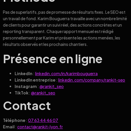
Pas de superlatifs, pas de promesse de résultats fixes. Le SEO est
un travail de fond. Karim Bouguerra travaille avec un nombre limité
de clients pour garantir un suivi réel, des actions concrètes et un
reporting transparent. Chaque rapport mensuel est rédigé
personnellement par Karim et présente les actions menées, les
résultats observés et les prochains chantiers.
Présence en ligne
LinkedIn
:
linkedin.com/in/karimbouguerra
LinkedIn entreprise
:
linkedin.com/company/rankit-seo
Instagram
:
@rankit_seo
TikTok
:
@rankit_seo
Contact
Téléphone
:
07 63 44 46 07
Email
:
contact@rankit-lyon.fr