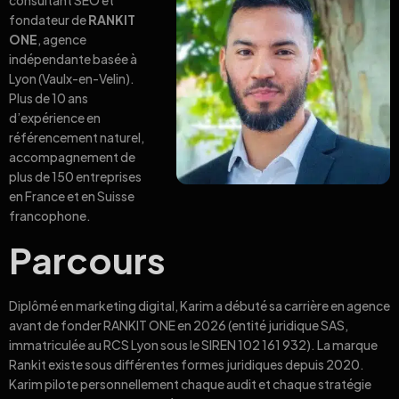
consultant SEO et
fondateur de
RANKIT
ONE
, agence
indépendante basée à
Lyon (Vaulx-en-Velin).
Plus de 10 ans
d’expérience en
référencement naturel,
accompagnement de
plus de 150 entreprises
en France et en Suisse
francophone.
Parcours
Diplômé en marketing digital, Karim a débuté sa carrière en agence
avant de fonder RANKIT ONE en 2026 (entité juridique SAS,
immatriculée au RCS Lyon sous le SIREN 102 161 932). La marque
Rankit existe sous différentes formes juridiques depuis 2020.
Karim pilote personnellement chaque audit et chaque stratégie