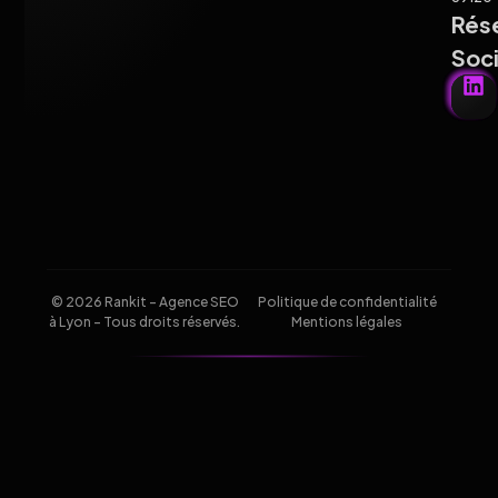
Rés
Soc
© 2026 Rankit - Agence SEO
Politique de confidentialité
à Lyon - Tous droits réservés.
Mentions légales