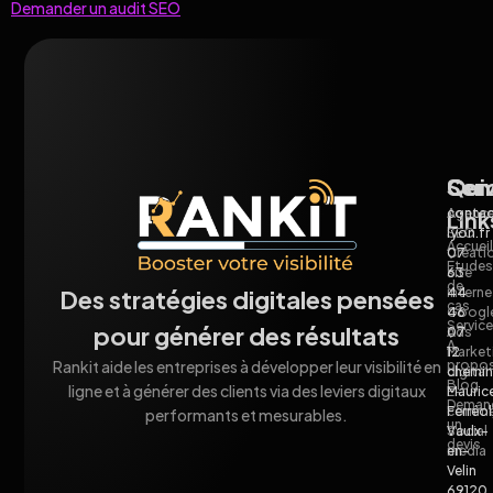
Demander un audit SEO
Qui
Ser
Con
Agenc
contac
Link
SEO
lyon.fr
Accueil
Créati
07
Études
site
63
de
interne
44
Des stratégies digitales pensées
cas
Googl
46
Servic
pour générer des résultats
Ads
07
À
Market
12
propo
Rankit aide les entreprises à développer leur visibilité en
digital
chemin
Blog
ligne et à générer des clients via des leviers digitaux
E-
Mauric
Deman
comme
Ferréol
performants et mesurables.
un
Social
Vaulx-
devis
media
en-
Velin
69120