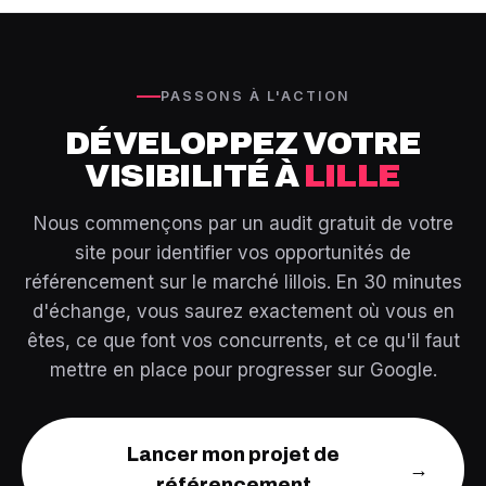
visibilité actuelle et identifierons les premières
opportunités sur le marché lillois, suivi d'un audit complet
et d'un plan d'action détaillé. Vous pouvez aussi
demander directement votre audit SEO gratuit en ligne.
PASSONS À L'ACTION
DÉVELOPPEZ VOTRE
VISIBILITÉ À
LILLE
Nous commençons par un audit gratuit de votre
site pour identifier vos opportunités de
référencement sur le marché lillois. En 30 minutes
d'échange, vous saurez exactement où vous en
êtes, ce que font vos concurrents, et ce qu'il faut
mettre en place pour progresser sur Google.
Lancer mon projet de
→
référencement