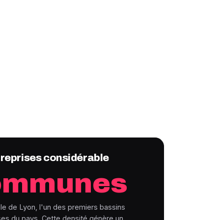
treprises considérable
ommunes
e de Lyon, l'un des premiers bassins
ses du pays. Cette densité génère un