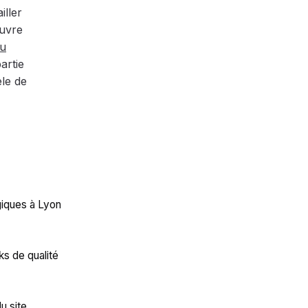
iller
ouvre
nu
partie
èle de
iques à Lyon
ks de qualité
u site