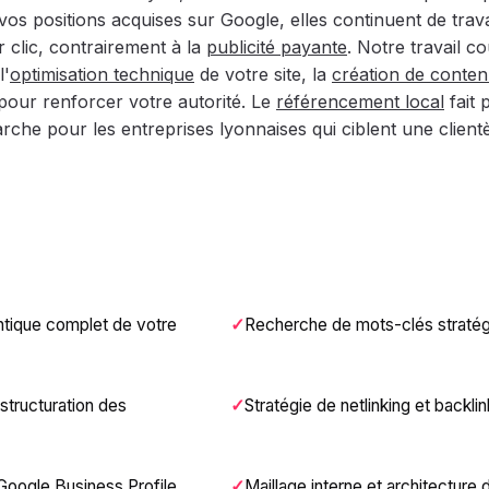
s vos positions acquises sur Google, elles continuent de trava
 clic, contrairement à la
publicité payante
. Notre travail c
l'
optimisation technique
de votre site, la
création de conte
our renforcer votre autorité. Le
référencement local
fait 
rche pour les entreprises lyonnaises qui ciblent une client
ntique complet de votre
Recherche de mots-clés stratég
structuration des
Stratégie de netlinking et backlin
Google Business Profile
Maillage interne et architecture d