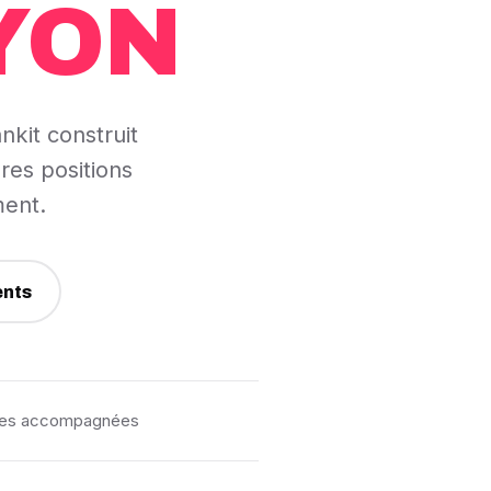
YON
nkit construit
res positions
ment.
ents
ises accompagnées