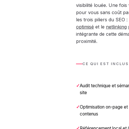
visibilité louée. Une foi
pour vous sans coût par
les trois piliers du SEO : 
optimisé
et le
netlinking
p
intégrante de cette déma
proximité.
CE QUI EST INCLUS
Audit technique et séma
site
Optimisation on-page et 
contenus
Référencement local et 