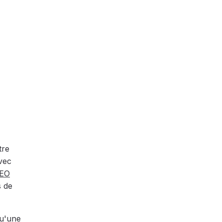
tre
vec
SEO
s de
qu'une