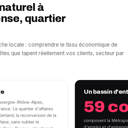
naturel à
ense, quartier
erche locale : comprendre le tissu économique de
tes que tapent réellement vos clients, secteur par
le
Un bassin d'en
59 c
'Auvergne-Rhône-Alpes,
rance. Le quartier d'affaires
Gerland, la reconversion de la
composent la Métropol
ise, sans oublier le
d'emploi et d'entrepri