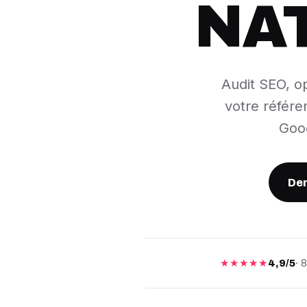
NA
Audit SEO, op
votre référe
Goog
Dem
★★★★★
· 
4,9/5