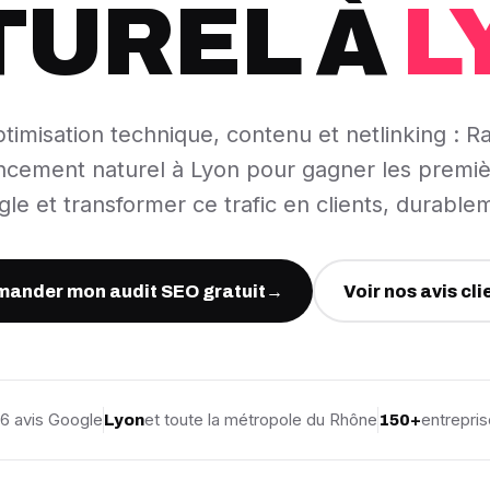
TUREL À
L
timisation technique, contenu et netlinking : Ra
ncement naturel à Lyon pour gagner les premiè
le et transformer ce trafic en clients, durable
ander mon audit SEO gratuit
→
Voir nos avis cli
86 avis Google
et toute la métropole du Rhône
entrepr
Lyon
150+