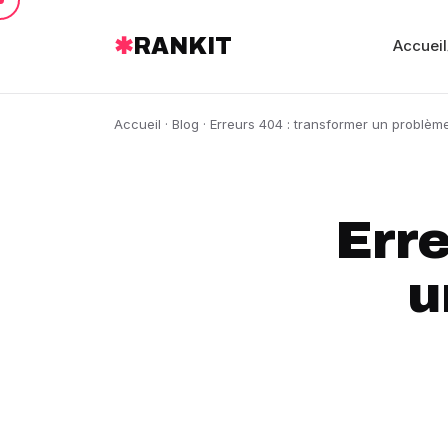
✱
RANKIT
Accueil
Accueil
·
Blog
· Erreurs 404 : transformer un problèm
Erre
u