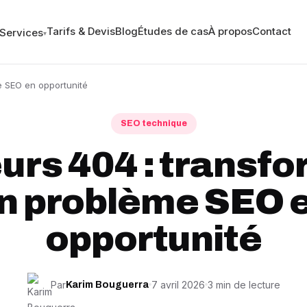
Tarifs & Devis
Blog
Études de cas
À propos
Contact
Services
▾
e SEO en opportunité
SEO technique
urs 404 : transf
n problème SEO 
opportunité
Par
7 avril 2026
3 min de lecture
Karim Bouguerra