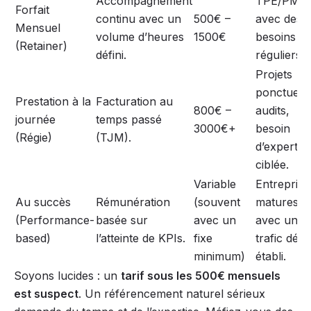
Accompagnement
TPE/PME
Forfait
continu avec un
500€ –
avec des
Mensuel
volume d’heures
1500€
besoins
(Retainer)
défini.
réguliers.
Projets
ponctuels,
Prestation à la
Facturation au
800€ –
audits,
journée
temps passé
3000€+
besoin
(Régie)
(TJM).
d’expertis
ciblée.
Variable
Entreprise
Au succès
Rémunération
(souvent
matures
(Performance-
basée sur
avec un
avec un
based)
l’atteinte de KPIs.
fixe
trafic déjà
minimum)
établi.
Soyons lucides : un
tarif sous les 500€ mensuels
est suspect
. Un référencement naturel sérieux