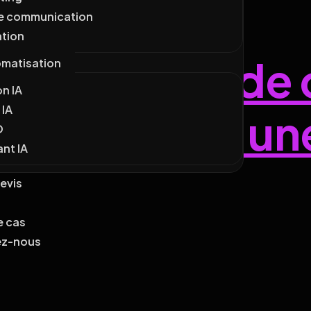
ie communication
ation
: 5 raisons de 
omatisation
n IA
 IA
rformance à un
O
nt IA
Devis
e cas
ez-nous