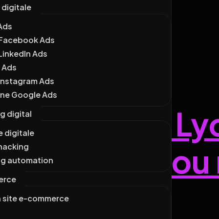
 digitale
Ads
Facebook Ads
LinkedIn Ads
 Ads
 pour développer votre présence en ligne.
Instagram Ads
e Google Ads
nagement Lyo
g digital
e digitale
hacking
 une agence ou 
ng automation
erce
n site e-commerce