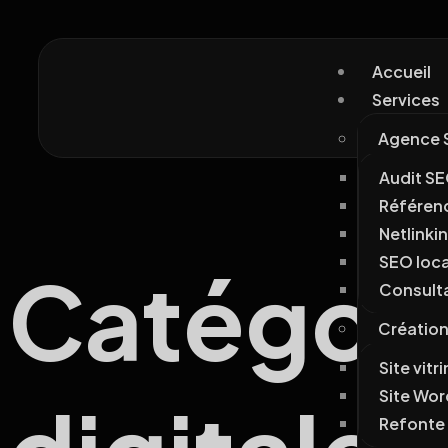
Accueil
Services
Agence 
Audit S
Référen
Netlinki
SEO loca
Catégori
Consult
Création 
Site vitr
Site Wor
Refonte 