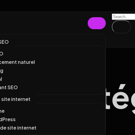
SEO
EO
cement naturel
ng
l
e :
Straté
ant SEO
site internet
ine
dPress
de site internet