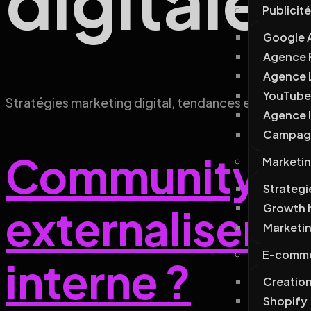
digitale
Publicité
Google 
Agence 
Agence 
YouTube
Stratégies marketing digital, tendances et conseils
Agence 
Campagn
Community ma
Marketin
Strategi
Growth 
externaliser à
Marketi
E-comm
interne ?
Creatio
Shopify