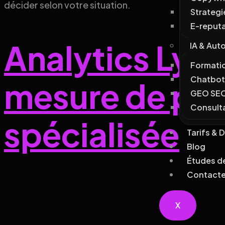
décider selon votre situation.
Strateg
E-reput
Analytics Lyon 
IA & Aut
Formatio
Chatbot
mesure de pe
GEO SE
Consulta
spécialisée
Tarifs & 
Blog
Études d
Contact
X