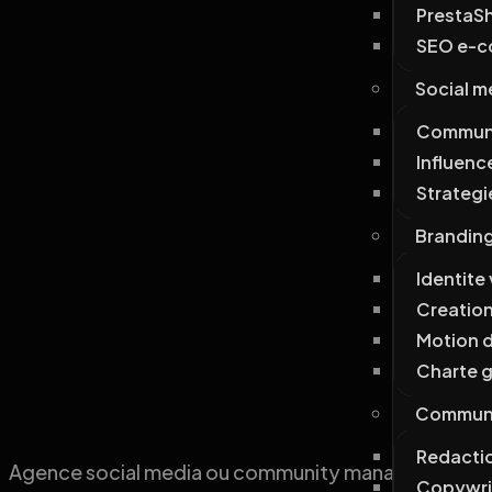
PrestaS
SEO e-
Social m
Commun
Influenc
Strategi
Brandin
Identite 
Creation
Motion 
Charte 
Communic
Redacti
Agence social media ou community manager interne :
Copywri