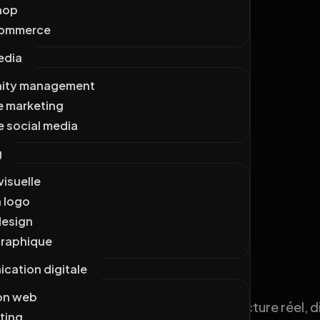
hop
commerce
edia
ity management
e marketing
e social media
g
visuelle
 logo
design
graphique
ation digitale
on web
 compétences couvertes, coût de structure réel, dis
ting