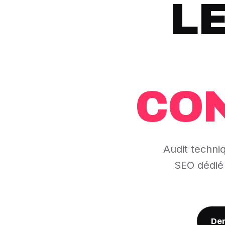
L
CO
Audit techniq
SEO dédié 
Dem