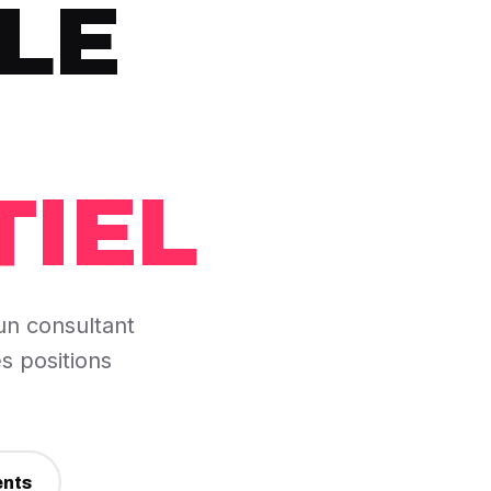
LE
IEL
 un consultant
s positions
ents