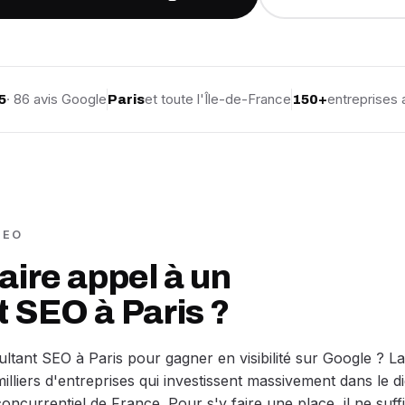
· 86 avis Google
et toute l'Île-de-France
entreprise
5
Paris
150+
SEO
aire appel à un
 SEO à Paris ?
tant SEO à Paris pour gagner en visibilité sur Google ? La
lliers d'entreprises qui investissent massivement dans le dig
oncurrentiel de France. Pour s'y faire une place, il ne suff