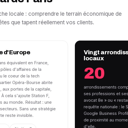
erche locale : comprendre le terrain économique de
êtes que tapent réellement vos clients.
e d'Europe
Vingt arrondis
locaux
ans équivalent en France,
20
pôles d'affaires de la
u le coeur de la tech
quartier Opéra-Bourse abrite
arrondissements comp
 aux portes de la capitale,
ses professions et se
 À cela s'ajoute Station F,
avocat 8e » ou « restau
ps au monde. Résultat : une
requête nationale : le
secteurs. Sans une stratégie
Google Business Profil
te reste invisible.
de proximité au moment
d'elle.