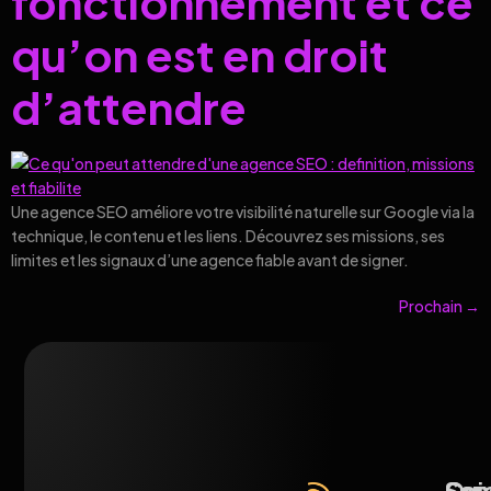
fonctionnement et ce
qu’on est en droit
d’attendre
Une agence SEO améliore votre visibilité naturelle sur Google via la
technique, le contenu et les liens. Découvrez ses missions, ses
limites et les signaux d’une agence fiable avant de signer.
Prochain
→
Qui
Ser
Con