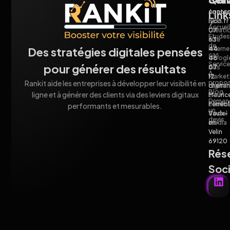
Agenc
contac
Link
SEO
lyon.fr
Accueil
Créati
07
Études
site
63
de
interne
44
Des stratégies digitales pensées
cas
Googl
46
Servic
pour générer des résultats
Ads
07
À
Market
12
propo
Rankit aide les entreprises à développer leur visibilité en
digital
chemin
Blog
ligne et à générer des clients via des leviers digitaux
E-
Mauric
Deman
comme
Ferréol
performants et mesurables.
un
Social
Vaulx-
devis
media
en-
Velin
69120
Rés
Soc