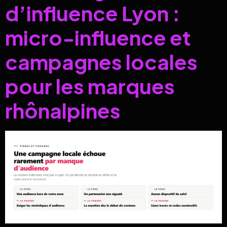
d’influence Lyon :
micro-influence et
campagnes locales
pour les marques
rhônalpines